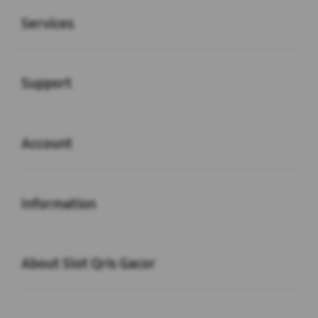
Services
Buka
Support
Buka
Account
Buka
Information
Buka
About Slot Qris Gacor