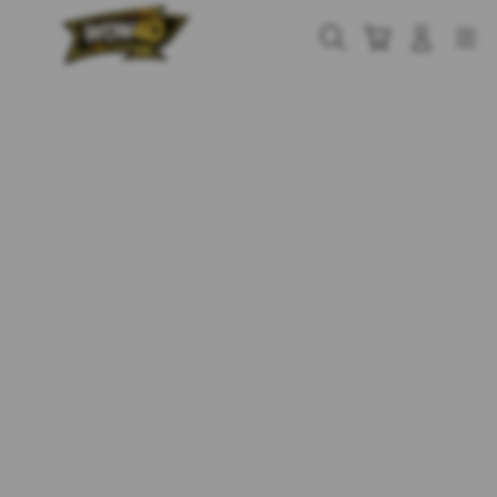
Skip
to
Cari
Troli
Login
Navigation
content